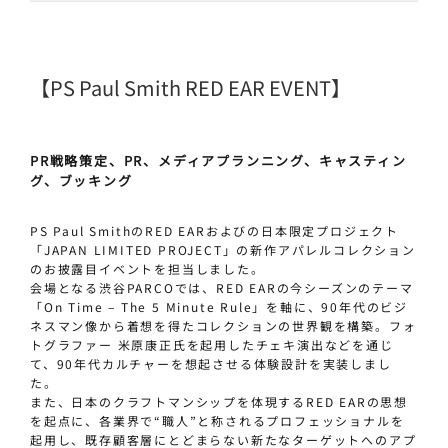
【PS Paul Smith RED EAR EVENT】
PR戦略策定、PR、メディアプランニング、キャスティン
グ、ブッキング
PS Paul Smith
の
RED EAR
およびの日本限定プロジェクト
「
JAPAN LIMITED PROJECT
」の新作アパレルコレクション
のお披露目イベントを担当しました。
会場となる
渋谷
PARCO
では、
RED EAR
の今シーズンのテーマ
「
On Time – The 5 Minute Rule
」を軸に、
90
年代のビジ
ネスマン像から着想を得たコレクションの世界観を構築。フォ
トグラファー
米原康正氏
を起用したチェキ演出などを通じ
て、
90
年代カルチャーを想起させる体験設計を実装しまし
た。
また、日本のクラフトマンシップを体現する
RED EAR
の思想
を起点に、各業界で
“
職人
”
と称されるプロフェッショナルを
起用し、既存顧客層にとどまらない新たなターゲットへのアプ